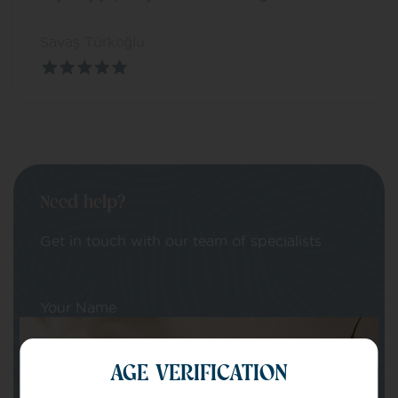
Savaş Türkoğlu
Need help?
Get in touch with our team of specialists
Your Name
AGE VERIFICATION
Your email