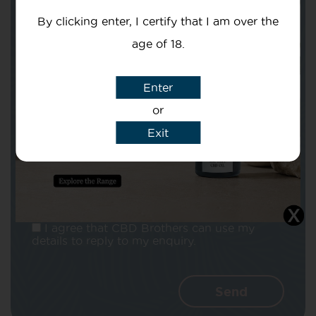
By clicking enter, I certify that I am over the
age of 18.
Enter
Subject
or
Exit
Message
I agree that CBD Brothers can use my
details to reply to my enquiry.