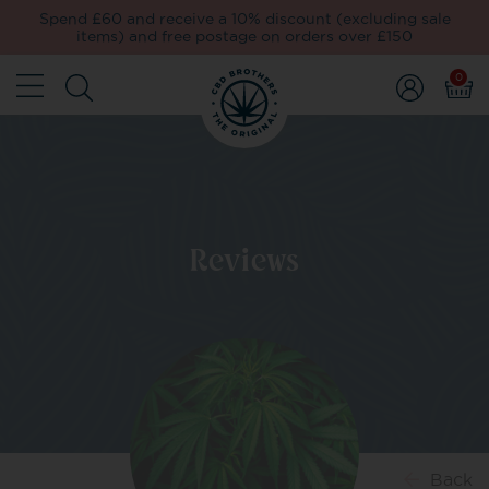
Spend £60 and receive a 10% discount (excluding sale
items) and free postage on orders over £150
0
Reviews
Back